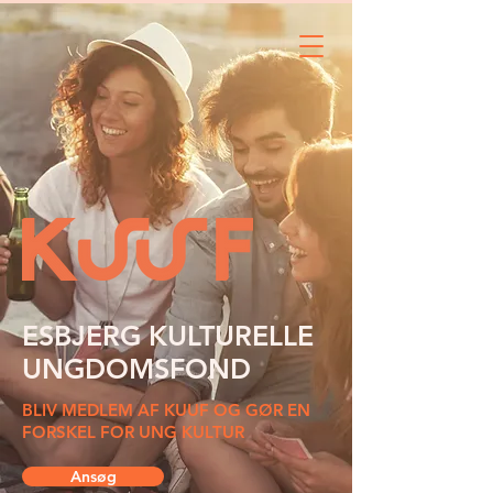
ESBJERG KULTURELLE
UNGDOMSFOND
BLIV MEDLEM AF KUUF OG GØR EN
FORSKEL FOR UNG KULTUR
Ansøg