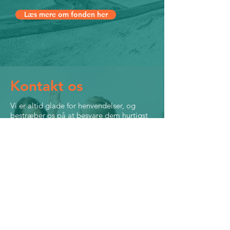
Læs mere om fonden her
Kontakt os
Vi er altid glade for henvendelser, og
bestræber os på at besvare dem hurtigst
muligt. Vi besvarer henvendelser indenfor
7-10 arbejdsdage.
Find os I Finsensgade 1, 6700
Esbjerg
kontakt@kuuf.dk