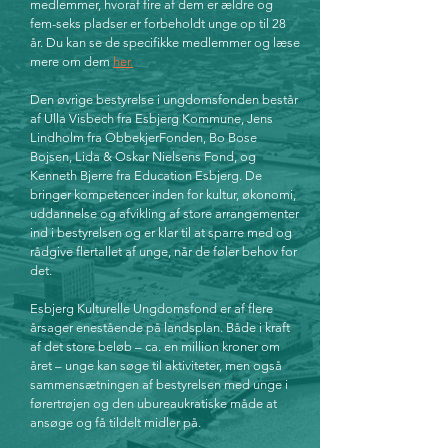
medlemmer, hvoraf fire af dem er ældre og
fem-seks pladser er forbeholdt unge op til 28
år. Du kan se de specifikke medlemmer og læse
mere om dem
her.
Den øvrige bestyrelse i ungdomsfonden består
af Ulla Visbech fra Esbjerg Kommune, Jens
Lindholm fra ObbekjerFonden, Bo Bose
Bojsen, Lida & Oskar Nielsens Fond, og
Kenneth Bjerre fra Education Esbjerg. De
bringer kompetencer inden for kultur, økonomi,
uddannelse og afvikling af store arrangementer
ind i bestyrelsen og er klar til at sparre med og
rådgive flertallet af unge, når de føler behov for
det.
Esbjerg Kulturelle Ungdomsfond er af flere
årsager enestående på landsplan. Både i kraft
af det store beløb – ca. en million kroner om
året – unge kan søge til aktiviteter, men også
sammensætningen af bestyrelsen med unge i
førertrøjen og den ubureaukratiske måde at
ansøge og få tildelt midler på.