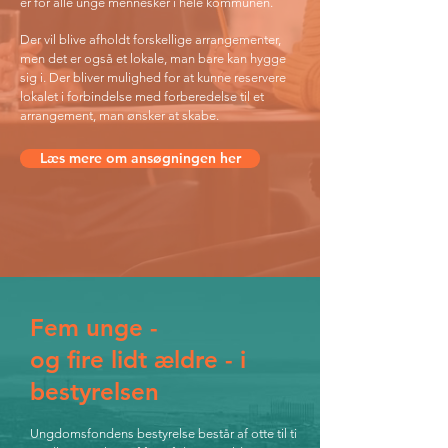
er for alle unge mennesker i hele kommunen.
Der vil blive afholdt forskellige arrangementer,
men det er også et lokale, man bare kan hygge
sig i. Der bliver mulighed for at kunne reservere
lokalet i forbindelse med forberedelse til et
arrangement, man ønsker at skabe.
Læs mere om ansøgningen her
Fem unge -
og fire lidt ældre - i
bestyrelsen
Ungdomsfondens bestyrelse består af otte til ti