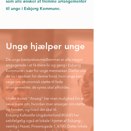
som alle ønsker at fremme arrangementer
til unge i Esbjerg Kommune.
Unge hjælper unge
De unge bestyrelsesmedlemmer er alle meget
engagerede i at få mere liv og gang i Esbjerg
Kommune - især for unge mennesker. Derfor står
de nu i spidsen for denne fond, hvor unge kan
søge om økonomisk støtte til fede
arrangementer, de synes skal afholdes.
Under ikonet ”Ansøg” har man mulighed for at
læse mere om, hvordan man ansøger om støtte
fra fonden, og hvad der skal til.
Esbjerg Kulturelle Ungdomsfond (KUUF) har
selvfølgelig også et lokale i hjertet af Esbjerg -
nemlig i Huset, Finsensgade 1, 6700. Dette lokale